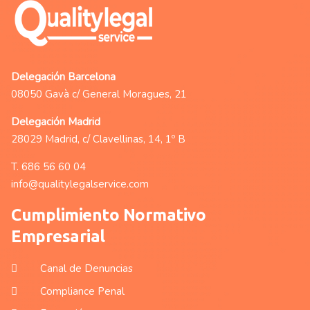
Delegación Barcelona
08050 Gavà c/ General Moragues, 21
Delegación Madrid
28029 Madrid, c/ Clavellinas, 14, 1º B
T.
686 56 60 04
info@qualitylegalservice.com
Cumplimiento Normativo
Empresarial
Canal de Denuncias
Compliance Penal