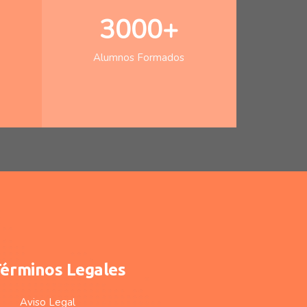
3000+
Alumnos Formados
érminos Legales
Aviso Legal